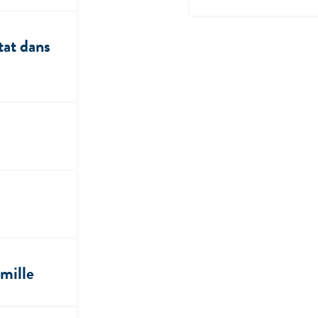
tat dans
amille